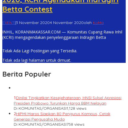
Betta Contest
EVENT
|
3 November 2020
4 November 2020
oleh
KoMa
INHIL, KORANMAKASSAR.COM — Komunitas Cupang Rawa Inhil
(KCRI) mengagendakan penyelenggaraan Indragiri Betta
Tidak Ada Lagi Postingan yang Tersedia.
Tidak ada lagi halaman untuk dimuat.
Berita Populer
1
Dinilai Tingkatkan Kesejehateraan, HNSI Sulsel Apresiasi
Presiden Prabowo Turunkan Harga BBM Nelayan
Di KOMUNITAS/ORGANISASI
1,128 views
2
HIPMI Maros Siapkan 80 Pengurus Kampus, Cetak
Generasi Pengusaha Muda
Di KOMUNITAS/ORGANISASI
758 views