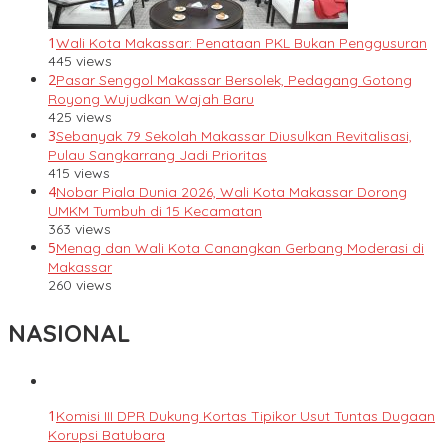
1
Wali Kota Makassar: Penataan PKL Bukan Penggusuran
445 views
2
Pasar Senggol Makassar Bersolek, Pedagang Gotong
Royong Wujudkan Wajah Baru
425 views
3
Sebanyak 79 Sekolah Makassar Diusulkan Revitalisasi,
Pulau Sangkarrang Jadi Prioritas
415 views
4
Nobar Piala Dunia 2026, Wali Kota Makassar Dorong
UMKM Tumbuh di 15 Kecamatan
363 views
5
Menag dan Wali Kota Canangkan Gerbang Moderasi di
Makassar
260 views
NASIONAL
1
Komisi III DPR Dukung Kortas Tipikor Usut Tuntas Dugaan
Korupsi Batubara