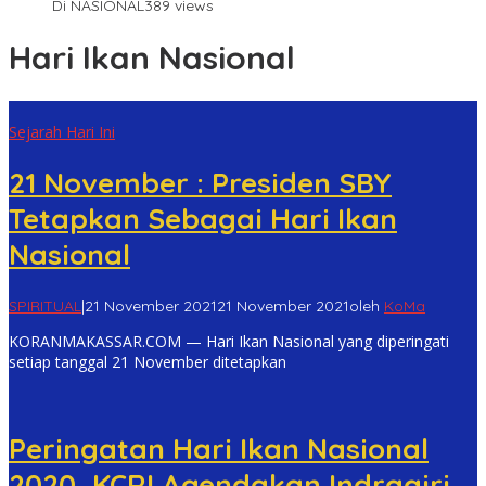
Di NASIONAL
389 views
Hari Ikan Nasional
Sejarah Hari Ini
21 November : Presiden SBY
Tetapkan Sebagai Hari Ikan
Nasional
SPIRITUAL
|
21 November 2021
21 November 2021
oleh
KoMa
KORANMAKASSAR.COM — Hari Ikan Nasional yang diperingati
setiap tanggal 21 November ditetapkan
Peringatan Hari Ikan Nasional
2020, KCRI Agendakan Indragiri