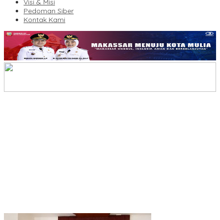
Visi & Misi
Pedoman Siber
Kontak Kami
KBLI Hotel Diperbarui, Pelaku Usaha di Sulsel Diminta Segera
Sesuaikan Izin
UNIMEN Buka 8 Prodi Baru, Perkuat Akses Pendidikan Tinggi dan
Daya Saing Lulusan
Lomba Rakyat Gelar “Pidato AHY Muda 2026”, Dorong Pelajar
Indonesia Berani Sampaikan Gagasan untuk Bangsa
Plt Ketua Baru Demokrat Makassar Silaturahmi ke Forkopimda,
Perkuat Konsolidasi dan Persiapan Agenda Partai