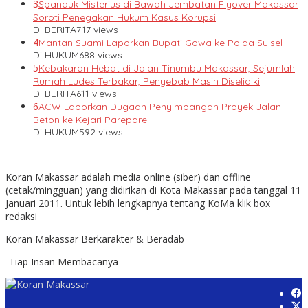
3
Spanduk Misterius di Bawah Jembatan Flyover Makassar
Soroti Penegakan Hukum Kasus Korupsi
Di BERITA
717 views
4
Mantan Suami Laporkan Bupati Gowa ke Polda Sulsel
Di HUKUM
688 views
5
Kebakaran Hebat di Jalan Tinumbu Makassar, Sejumlah
Rumah Ludes Terbakar, Penyebab Masih Diselidiki
Di BERITA
611 views
6
ACW Laporkan Dugaan Penyimpangan Proyek Jalan
Beton ke Kejari Parepare
Di HUKUM
592 views
Koran Makassar adalah media online (siber) dan offline
(cetak/mingguan) yang didirikan di Kota Makassar pada tanggal 11
Januari 2011. Untuk lebih lengkapnya tentang KoMa klik box
redaksi
Koran Makassar Berkarakter & Beradab
-Tiap Insan Membacanya-