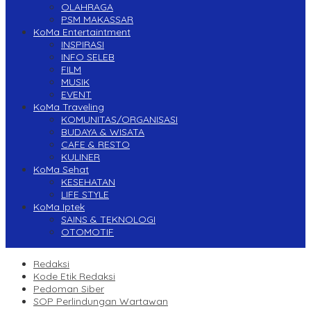
OLAHRAGA
PSM MAKASSAR
KoMa Entertaintment
INSPIRASI
INFO SELEB
FILM
MUSIK
EVENT
KoMa Traveling
KOMUNITAS/ORGANISASI
BUDAYA & WISATA
CAFE & RESTO
KULINER
KoMa Sehat
KESEHATAN
LIFE STYLE
KoMa Iptek
SAINS & TEKNOLOGI
OTOMOTIF
Redaksi
Kode Etik Redaksi
Pedoman Siber
SOP Perlindungan Wartawan