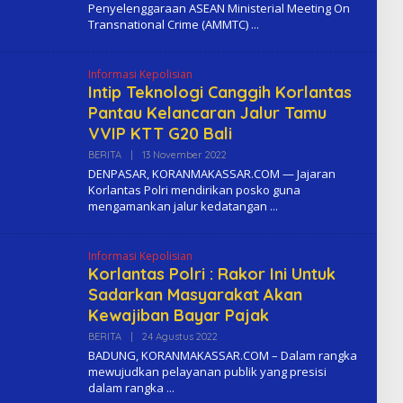
Penyelenggaraan ASEAN Ministerial Meeting On
H
Transnational Crime (AMMTC)
K
O
M
A
Informasi Kepolisian
Intip Teknologi Canggih Korlantas
Pantau Kelancaran Jalur Tamu
VVIP KTT G20 Bali
BERITA
|
13 November 2022
O
L
DENPASAR, KORANMAKASSAR.COM — Jajaran
E
Korlantas Polri mendirikan posko guna
H
mengamankan jalur kedatangan
K
O
M
A
Informasi Kepolisian
Korlantas Polri : Rakor Ini Untuk
Sadarkan Masyarakat Akan
Kewajiban Bayar Pajak
BERITA
|
24 Agustus 2022
O
L
BADUNG, KORANMAKASSAR.COM – Dalam rangka
E
mewujudkan pelayanan publik yang presisi
H
dalam rangka
K
O