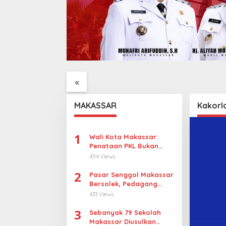
wer di
KBLI Hotel Diperbarui,
UNIMEN
ijala
Pelaku Usaha di Sulsel
Perkua
kan Warga
Diminta Segera Sesuaikan
Tinggi
«
Izin
Lulusa
MAKASSAR
Kakorl
1
Wali Kota Makassar:
Penataan PKL Bukan
Penggusuran
454 Views
2
Pasar Senggol Makassar
Bersolek, Pedagang
Gotong Royong
433 Views
Wujudkan Wajah Baru
3
Sebanyak 79 Sekolah
Makassar Diusulkan