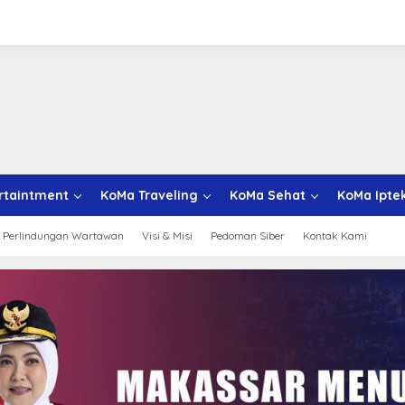
rtaintment
KoMa Traveling
KoMa Sehat
KoMa Ipte
 Perlindungan Wartawan
Visi & Misi
Pedoman Siber
Kontak Kami