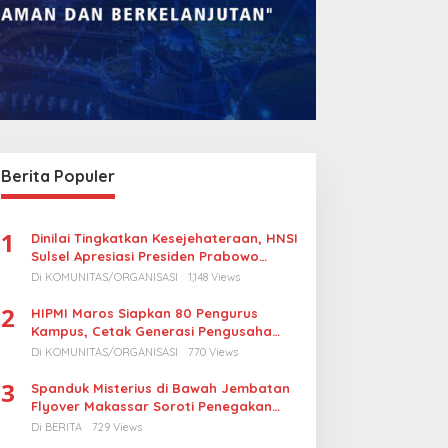
omba Rakyat Gelar
Legalitas Tower di
Pidato AHY Muda 2026”,
Karuwisi–Sinrijala
orong Pelajar Indonesia
Dipertanyakan Warga
erani Sampaikan
Berita Populer
agasan untuk Bangsa
1
Dinilai Tingkatkan Kesejehateraan, HNSI
Sulsel Apresiasi Presiden Prabowo
Turunkan Harga BBM Nelayan
Di KOMUNITAS/ORGANISASI
1,148 Views
2
HIPMI Maros Siapkan 80 Pengurus
Kampus, Cetak Generasi Pengusaha
Muda
Di KOMUNITAS/ORGANISASI
770 Views
3
Spanduk Misterius di Bawah Jembatan
Flyover Makassar Soroti Penegakan
Hukum Kasus Korupsi
Di BERITA
729 Views