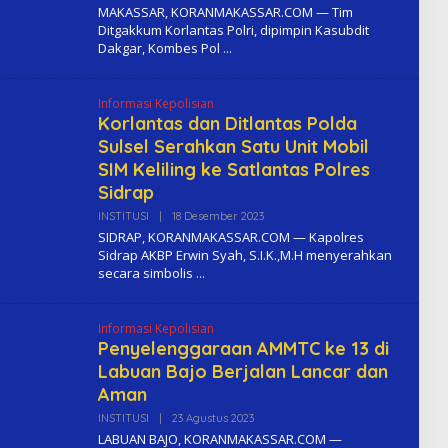
L
MAKASSAR, KORANMAKASSAR.COM — Tim
E
Ditgakkum Korlantas Polri, dipimpin Kasubdit
H
Dakgar, Kombes Pol
K
O
M
A
Informasi Kepolisian
Korlantas dan Ditlantas Polda
Sulsel Serahkan Satu Unit Mobil
SIM Keliling ke Satlantas Polres
Sidrap
INSTITUSI
|
18 Desember 2023
O
L
SIDRAP, KORANMAKASSAR.COM — Kapolres
E
Sidrap AKBP Erwin Syah, S.I.K.,M.H menyerahkan
H
secara simbolis
K
O
M
A
Informasi Kepolisian
Penyelenggaraan AMMTC ke 13 di
Labuan Bajo Berjalan Lancar dan
Aman
INSTITUSI
|
23 Agustus 2023
O
L
LABUAN BAJO, KORANMAKASSAR.COM —
E