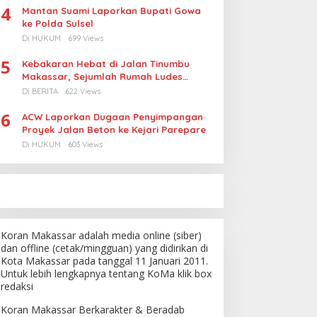
4
Mantan Suami Laporkan Bupati Gowa
ke Polda Sulsel
Di HUKUM
699 Views
5
Kebakaran Hebat di Jalan Tinumbu
Makassar, Sejumlah Rumah Ludes
Terbakar, Penyebab Masih Diselidiki
Di BERITA
622 Views
6
ACW Laporkan Dugaan Penyimpangan
Proyek Jalan Beton ke Kejari Parepare
Di HUKUM
603 Views
Koran Makassar adalah media online (siber)
dan offline (cetak/mingguan) yang didirikan di
Kota Makassar pada tanggal 11 Januari 2011.
Untuk lebih lengkapnya tentang KoMa klik box
redaksi
Koran Makassar Berkarakter & Beradab