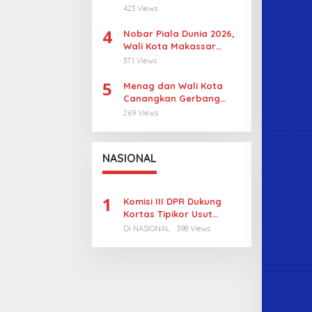
Revitalisasi, Pulau
423 Views
Sangkarrang Jadi
4
Prioritas
Nobar Piala Dunia 2026,
Wali Kota Makassar
Dorong UMKM Tumbuh di
371 Views
15 Kecamatan
5
Menag dan Wali Kota
Canangkan Gerbang
Moderasi di Makassar
269 Views
NASIONAL
1
Komisi III DPR Dukung
Kortas Tipikor Usut
Tuntas Dugaan Korupsi
Di NASIONAL
398 Views
Batubara