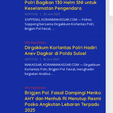
Polri Bagikan 130 Helm SNI untuk
Keselamatan Pengendara
INSTITUSI
|
20 Juni 2025
O
L
SOPPENG, KORANMAKASSAR.COM — Polres
E
Soppeng bersama Dirgakkum Korlantas Polri,
H
Brigjen Pol Faizal,
K
O
M
A
Info Kepolisian
Dirgakkum Korlantas Polri Hadiri
Anev Dagkar di Polda Sulsel
INSTITUSI
|
18 Juni 2025
O
L
MAKASSAR, KORANMAKASSAR.COM — Dirgakkum
E
Korlantas Polri, Brigjen Pol. Faizal, menghadiri
H
kegiatan Analisa
K
O
M
A
Info Kepolisian
Brigjen Pol. Faisal Dampingi Menko
AHY dan Menhub RI Menutup Resmi
Posko Angkutan Lebaran Terpadu
2025