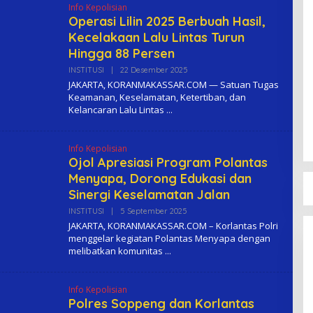
Info Kepolisian
Operasi Lilin 2025 Berbuah Hasil,
Kecelakaan Lalu Lintas Turun
Hingga 88 Persen
INSTITUSI
|
22 Desember 2025
O
L
JAKARTA, KORANMAKASSAR.COM — Satuan Tugas
E
Keamanan, Keselamatan, Ketertiban, dan
H
Kelancaran Lalu Lintas
K
O
M
A
Info Kepolisian
Ojol Apresiasi Program Polantas
Menyapa, Dorong Edukasi dan
Sinergi Keselamatan Jalan
INSTITUSI
|
5 September 2025
O
L
JAKARTA, KORANMAKASSAR.COM – Korlantas Polri
E
menggelar kegiatan Polantas Menyapa dengan
H
melibatkan komunitas
K
O
M
A
Info Kepolisian
Polres Soppeng dan Korlantas