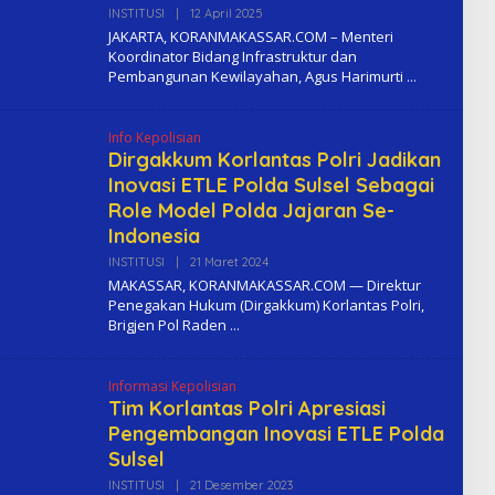
INSTITUSI
|
12 April 2025
O
L
JAKARTA, KORANMAKASSAR.COM – Menteri
E
Koordinator Bidang Infrastruktur dan
H
Pembangunan Kewilayahan, Agus Harimurti
K
O
M
A
Info Kepolisian
Dirgakkum Korlantas Polri Jadikan
Inovasi ETLE Polda Sulsel Sebagai
Role Model Polda Jajaran Se-
Indonesia
INSTITUSI
|
21 Maret 2024
O
L
MAKASSAR, KORANMAKASSAR.COM — Direktur
E
Penegakan Hukum (Dirgakkum) Korlantas Polri,
H
Brigjen Pol Raden
K
O
M
A
Informasi Kepolisian
Tim Korlantas Polri Apresiasi
Pengembangan Inovasi ETLE Polda
Sulsel
INSTITUSI
|
21 Desember 2023
O