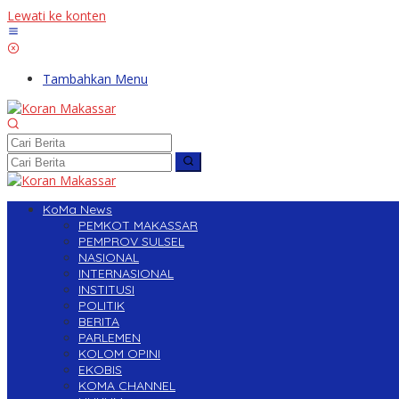
Lewati ke konten
Tambahkan Menu
KoMa News
PEMKOT MAKASSAR
PEMPROV SULSEL
NASIONAL
INTERNASIONAL
INSTITUSI
POLITIK
BERITA
PARLEMEN
KOLOM OPINI
EKOBIS
KOMA CHANNEL