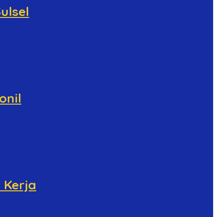
ulsel
onil
 Kerja