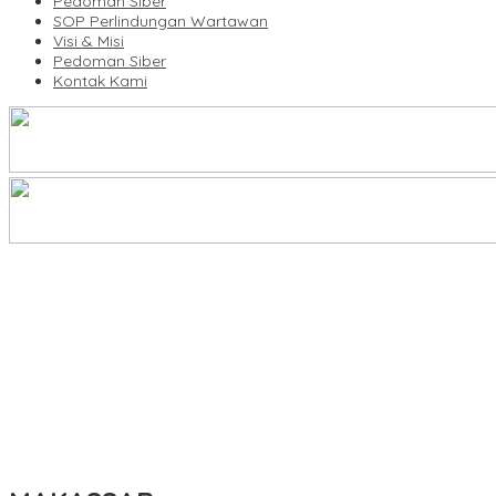
Pedoman Siber
SOP Perlindungan Wartawan
Visi & Misi
Pedoman Siber
Kontak Kami
Legalitas Tower di Karuwisi–Sinrijala Dipertanyakan Warga
KBLI Hotel Diperbarui, Pelaku Usaha di Sulsel Diminta Segera Sesua
UNIMEN Buka 8 Prodi Baru, Perkuat Akses Pendidikan Tinggi dan 
Bank Sulselbar Bantu Dump Truck Sampah, Enrekang Perkuat Lay
Lomba Rakyat Gelar “Pidato AHY Muda 2026”, Dorong Pelajar In