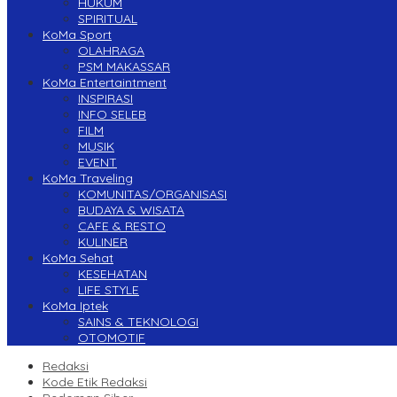
HUKUM
SPIRITUAL
KoMa Sport
OLAHRAGA
PSM MAKASSAR
KoMa Entertaintment
INSPIRASI
INFO SELEB
FILM
MUSIK
EVENT
KoMa Traveling
KOMUNITAS/ORGANISASI
BUDAYA & WISATA
CAFE & RESTO
KULINER
KoMa Sehat
KESEHATAN
LIFE STYLE
KoMa Iptek
SAINS & TEKNOLOGI
OTOMOTIF
Redaksi
Kode Etik Redaksi