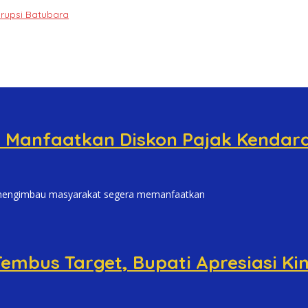
orupsi Batubara
a Manfaatkan Diskon Pajak Kendar
mengimbau masyarakat segera memanfaatkan
embus Target, Bupati Apresiasi Ki