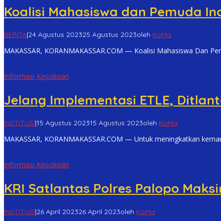
Koalisi Mahasiswa dan Pemuda In
BERITA
|
24 Agustus 2023
25 Agustus 2023
oleh
KoMa
MAKASSAR, KORANMAKASSAR.COM — Koalisi Mahasiswa Dan Pemuda
Informasi Kepolisian
Jelang Implementasi ETLE, Ditlant
INSTITUSI
|
15 Agustus 2023
15 Agustus 2023
oleh
KoMa
MAKASSAR, KORANMAKASSAR.COM — Untuk meningkatkan kemampu
Informasi Kepolisian
KRI Satlantas Polres Palopo Maks
INSTITUSI
|
26 April 2023
26 April 2023
oleh
KoMa