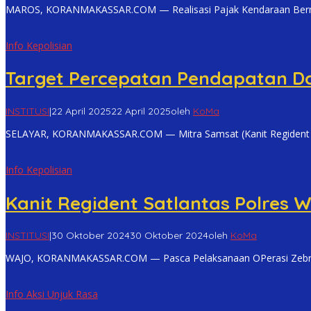
MAROS, KORANMAKASSAR.COM — Realisasi Pajak Kendaraan Bermot
Info Kepolisian
Target Percepatan Pendapatan Da
INSTITUSI
|
22 April 2025
22 April 2025
oleh
KoMa
SELAYAR, KORANMAKASSAR.COM — Mitra Samsat (Kanit Regident S
Info Kepolisian
Kanit Regident Satlantas Polres 
INSTITUSI
|
30 Oktober 2024
30 Oktober 2024
oleh
KoMa
WAJO, KORANMAKASSAR.COM — Pasca Pelaksanaan OPerasi Zebra P
Info Aksi Unjuk Rasa