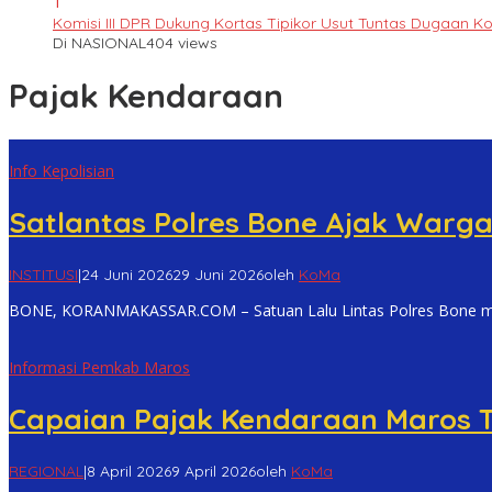
1
Komisi III DPR Dukung Kortas Tipikor Usut Tuntas Dugaan K
Di NASIONAL
404 views
Pajak Kendaraan
Info Kepolisian
Satlantas Polres Bone Ajak Warg
INSTITUSI
|
24 Juni 2026
29 Juni 2026
oleh
KoMa
BONE, KORANMAKASSAR.COM – Satuan Lalu Lintas Polres Bone 
Informasi Pemkab Maros
Capaian Pajak Kendaraan Maros T
REGIONAL
|
8 April 2026
9 April 2026
oleh
KoMa