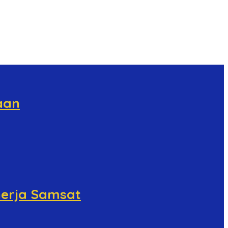
aan
nerja Samsat