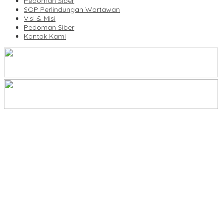
Pedoman Siber
SOP Perlindungan Wartawan
Visi & Misi
Pedoman Siber
Kontak Kami
KBLI Hotel Diperbarui, Pelaku Usaha di Sulsel Diminta Segera
Sesuaikan Izin
UNIMEN Buka 8 Prodi Baru, Perkuat Akses Pendidikan Tinggi dan
Daya Saing Lulusan
Lomba Rakyat Gelar “Pidato AHY Muda 2026”, Dorong Pelajar
Indonesia Berani Sampaikan Gagasan untuk Bangsa
Plt Ketua Baru Demokrat Makassar Silaturahmi ke Forkopimda,
Perkuat Konsolidasi dan Persiapan Agenda Partai