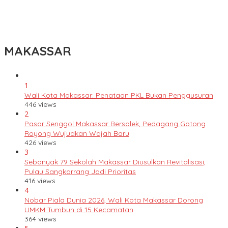
Tingkatkan Kualitas Guru, Dikbud Enrekang Gandeng UMPAR
Buka Akses Pendidikan Magister hingga Doktor
MAKASSAR
1
Wali Kota Makassar: Penataan PKL Bukan Penggusuran
446 views
2
Pasar Senggol Makassar Bersolek, Pedagang Gotong
Royong Wujudkan Wajah Baru
426 views
3
Sebanyak 79 Sekolah Makassar Diusulkan Revitalisasi,
Pulau Sangkarrang Jadi Prioritas
416 views
4
Nobar Piala Dunia 2026, Wali Kota Makassar Dorong
UMKM Tumbuh di 15 Kecamatan
364 views