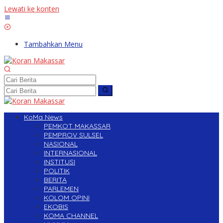
Lewati ke konten
Tambahkan Menu
KoMa News
PEMKOT MAKASSAR
PEMPROV SULSEL
NASIONAL
INTERNASIONAL
INSTITUSI
POLITIK
BERITA
PARLEMEN
KOLOM OPINI
EKOBIS
KOMA CHANNEL