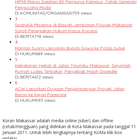
HIPMI Maros Siapkan 80 Pengurus Kampus, Cetak Generasi
Pengusaha Muda
Di KOMUNITAS/ORGANISASI
759 views
3
Spanduk Misterius di Bawah Jembatan Flyover Makassar
Soroti Penegakan Hukum Kasus Korupsi
Di BERITA
718 views
4
Mantan Suami Laporkan Bupati Gowa ke Polda Sulsel
Di HUKUM
689 views
5
Kebakaran Hebat di Jalan Tinumbu Makassar, Sejumlah
Rumah Ludes Terbakar, Penyebab Masih Diselidiki
Di BERITA
612 views
6
ACW Laporkan Dugaan Penyimpangan Proyek Jalan
Beton ke Kejari Parepare
Di HUKUM
593 views
Koran Makassar adalah media online (siber) dan offline
(cetak/mingguan) yang didirikan di Kota Makassar pada tanggal 11
Januari 2011. Untuk lebih lengkapnya tentang KoMa klik box
redaksi