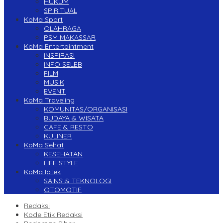
HUKUM
SPIRITUAL
KoMa Sport
OLAHRAGA
PSM MAKASSAR
KoMa Entertaintment
INSPIRASI
INFO SELEB
FILM
MUSIK
EVENT
KoMa Traveling
KOMUNITAS/ORGANISASI
BUDAYA & WISATA
CAFE & RESTO
KULINER
KoMa Sehat
KESEHATAN
LIFE STYLE
KoMa Iptek
SAINS & TEKNOLOGI
OTOMOTIF
Redaksi
Kode Etik Redaksi