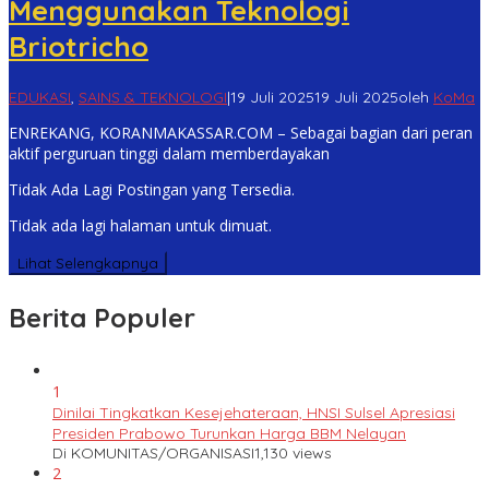
Menggunakan Teknologi
Briotricho
EDUKASI
,
SAINS & TEKNOLOGI
|
19 Juli 2025
19 Juli 2025
oleh
KoMa
ENREKANG, KORANMAKASSAR.COM – Sebagai bagian dari peran
aktif perguruan tinggi dalam memberdayakan
Tidak Ada Lagi Postingan yang Tersedia.
Tidak ada lagi halaman untuk dimuat.
Lihat Selengkapnya
Berita Populer
1
Dinilai Tingkatkan Kesejehateraan, HNSI Sulsel Apresiasi
Presiden Prabowo Turunkan Harga BBM Nelayan
Di KOMUNITAS/ORGANISASI
1,130 views
2