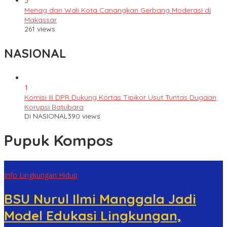
5
Menag dan Wali Kota Canangkan Gerbang Moderasi di
Makassar
261 views
NASIONAL
1
Komisi III DPR Dukung Kortas Tipikor Usut Tuntas Dugaan
Korupsi Batubara
Di NASIONAL
390 views
Pupuk Kompos
Info Lingkungan Hidup
BSU Nurul Ilmi Manggala Jadi
Model Edukasi Lingkungan,