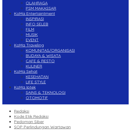
OLAHRAGA
PSM MAKASSAR
KoMa Entertaintment
INSPIRASI
INFO SELEB
FILM
MUSIK
EVENT
KoMa Traveling
KOMUNITAS/ORGANISASI
BUDAYA & WISATA
CAFE & RESTO
KULINER
KoMa Sehat
KESEHATAN
LIFE STYLE
KoMa Iptek
SAINS & TEKNOLOGI
OTOMOTIF
Redaksi
Kode Etik Redaksi
Pedoman Siber
SOP Perlindungan Wartawan