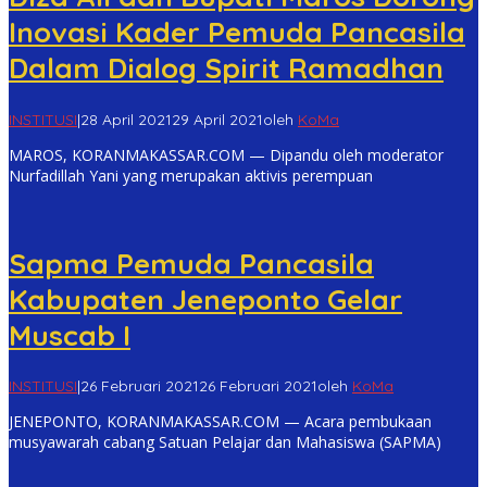
Inovasi Kader Pemuda Pancasila
Dalam Dialog Spirit Ramadhan
INSTITUSI
|
28 April 2021
29 April 2021
oleh
KoMa
MAROS, KORANMAKASSAR.COM — Dipandu oleh moderator
Nurfadillah Yani yang merupakan aktivis perempuan
Sapma Pemuda Pancasila
Kabupaten Jeneponto Gelar
Muscab I
INSTITUSI
|
26 Februari 2021
26 Februari 2021
oleh
KoMa
JENEPONTO, KORANMAKASSAR.COM — Acara pembukaan
musyawarah cabang Satuan Pelajar dan Mahasiswa (SAPMA)