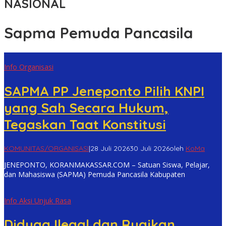
NASIONAL
Sapma Pemuda Pancasila
Info Organisasi
SAPMA PP Jeneponto Pilih KNPI
yang Sah Secara Hukum,
Tegaskan Taat Konstitusi
KOMUNITAS/ORGANISASI
|
28 Juli 2026
30 Juli 2026
oleh
KoMa
JENEPONTO, KORANMAKASSAR.COM – Satuan Siswa, Pelajar,
dan Mahasiswa (SAPMA) Pemuda Pancasila Kabupaten
Info Aksi Unjuk Rasa
Diduga Ilegal dan Rugikan