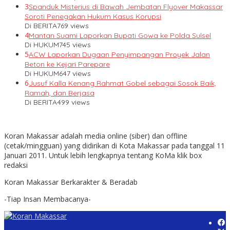
3
Spanduk Misterius di Bawah Jembatan Flyover Makassar
Soroti Penegakan Hukum Kasus Korupsi
Di BERITA
769 views
4
Mantan Suami Laporkan Bupati Gowa ke Polda Sulsel
Di HUKUM
745 views
5
ACW Laporkan Dugaan Penyimpangan Proyek Jalan
Beton ke Kejari Parepare
Di HUKUM
647 views
6
Jusuf Kalla Kenang Rahmat Gobel sebagai Sosok Baik,
Ramah, dan Berjasa
Di BERITA
499 views
Koran Makassar adalah media online (siber) dan offline
(cetak/mingguan) yang didirikan di Kota Makassar pada tanggal 11
Januari 2011. Untuk lebih lengkapnya tentang KoMa klik box
redaksi
Koran Makassar Berkarakter & Beradab
-Tiap Insan Membacanya-