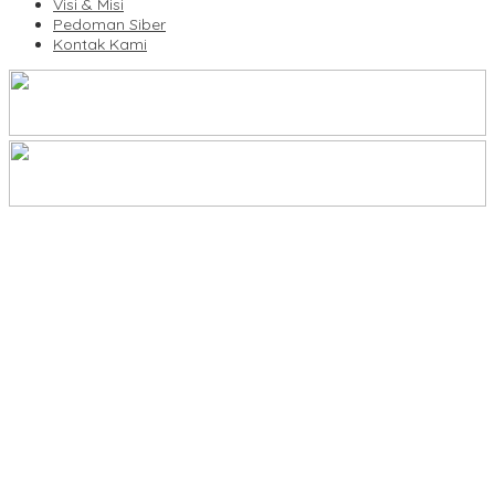
Visi & Misi
Pedoman Siber
Kontak Kami
Legalitas Tower di Karuwisi–Sinrijala Dipertanyakan Warga
KBLI Hotel Diperbarui, Pelaku Usaha di Sulsel Diminta Segera
Sesuaikan Izin
UNIMEN Buka 8 Prodi Baru, Perkuat Akses Pendidikan Tinggi dan
Daya Saing Lulusan
Bank Sulselbar Bantu Dump Truck Sampah, Enrekang Perkuat
Layanan Kebersihan
Lomba Rakyat Gelar “Pidato AHY Muda 2026”, Dorong Pelajar