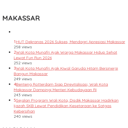
Indonesia Berani Sampaikan Gagasan untuk Bangsa
MAKASSAR
1
HUT Dekranas 2026 Sukses, Mendagri Apresiasi Makassar
258 views
2
Wali Kota Munafri Ajak Warga Makassar Hidup Sehat
Lewat Fun Run 2026
252 views
3
Wali Kota Munafri Ajak Kiwal Garuda Hitam Bersinergi
Bangun Makassar
249 views
4
Benteng Rotterdam Siap Direvitalisasi, Wali Kota
Makassar Dampingi Menteri Kebudayaan RI
243 views
5
Sejalan Program Wali Kota, Disdik Makassar Hadirkan
Ijazah SKB Lewat Pendidikan Kesetaraan ke Satgas
Kebersihan
240 views