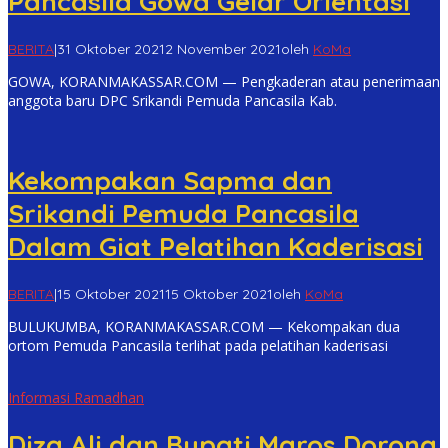
Pancasila Gowa Gelar Orientasi
BERITA
|
31 Oktober 2021
2 November 2021
oleh
KoMa
GOWA, KORANMAKASSAR.COM — Pengkaderan atau penerimaan
anggota baru DPC Srikandi Pemuda Pancasila Kab.
Kekompakan Sapma dan
Srikandi Pemuda Pancasila
Dalam Giat Pelatihan Kaderisasi
BERITA
|
15 Oktober 2021
15 Oktober 2021
oleh
KoMa
BULUKUMBA, KORANMAKASSAR.COM — Kekompakan dua
ortom Pemuda Pancasila terlihat pada pelatihan kaderisasi
Informasi Ramadhan
Diza Ali dan Bupati Maros Dorong