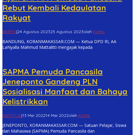
Rebut Kembali Kedaulatan
Rakyat
BERITA
|
24 Agustus 2023
25 Agustus 2023
oleh
KoMa
BANDUNG, KORANMAKASSAR.COM — Ketua DPD RI, AA
LaNyalla Mahmud Mattalitti mengajak kepada
SAPMA Pemuda Pancasila
Jeneponto Gandeng PLN
Sosialisasi Manfaat dan Bahaya
Kelistrikkan
INSTITUSI
|
13 Mei 2022
14 Mei 2022
oleh
KoMa
JENEPONTO, KORANMAKASSAR.COM — Satuan Pelajar, Siswa
dan Mahasiwa (SAPMA) Pemuda Pancasila dan