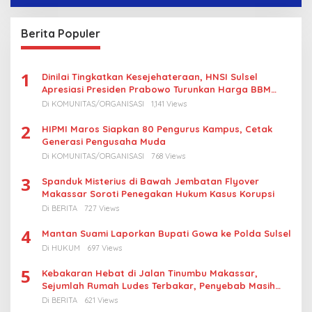
Berita Populer
1
Dinilai Tingkatkan Kesejehateraan, HNSI Sulsel
Apresiasi Presiden Prabowo Turunkan Harga BBM
Nelayan
Di KOMUNITAS/ORGANISASI
1,141 Views
2
HIPMI Maros Siapkan 80 Pengurus Kampus, Cetak
Generasi Pengusaha Muda
Di KOMUNITAS/ORGANISASI
768 Views
3
Spanduk Misterius di Bawah Jembatan Flyover
Makassar Soroti Penegakan Hukum Kasus Korupsi
Di BERITA
727 Views
4
Mantan Suami Laporkan Bupati Gowa ke Polda Sulsel
Di HUKUM
697 Views
5
Kebakaran Hebat di Jalan Tinumbu Makassar,
Sejumlah Rumah Ludes Terbakar, Penyebab Masih
Diselidiki
Di BERITA
621 Views