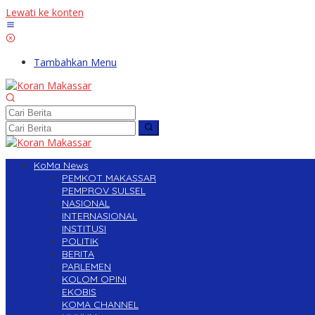
Lewati ke konten
Tambahkan Menu
KoMa News
PEMKOT MAKASSAR
PEMPROV SULSEL
NASIONAL
INTERNASIONAL
INSTITUSI
POLITIK
BERITA
PARLEMEN
KOLOM OPINI
EKOBIS
KOMA CHANNEL