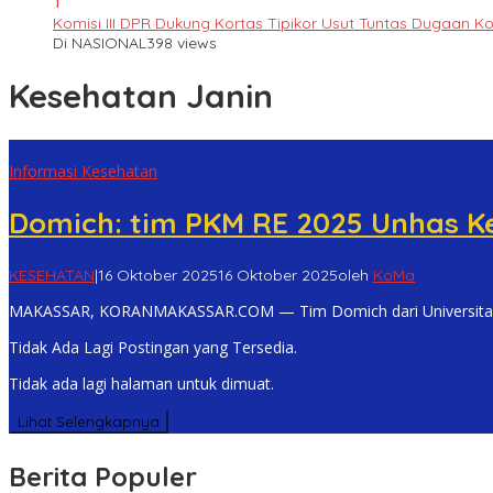
1
Komisi III DPR Dukung Kortas Tipikor Usut Tuntas Dugaan K
Di NASIONAL
398 views
Kesehatan Janin
Informasi Kesehatan
Domich: tim PKM RE 2025 Unhas 
KESEHATAN
|
16 Oktober 2025
16 Oktober 2025
oleh
KoMa
MAKASSAR, KORANMAKASSAR.COM — Tim Domich dari Universitas 
Tidak Ada Lagi Postingan yang Tersedia.
Tidak ada lagi halaman untuk dimuat.
Lihat Selengkapnya
Berita Populer