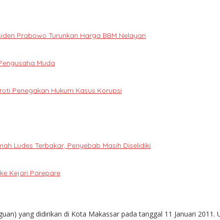
Presiden Prabowo Turunkan Harga BBM Nelayan
i Pengusaha Muda
oroti Penegakan Hukum Kasus Korupsi
h Ludes Terbakar, Penyebab Masih Diselidiki
e Kejari Parepare
guan) yang didirikan di Kota Makassar pada tanggal 11 Januari 2011. 