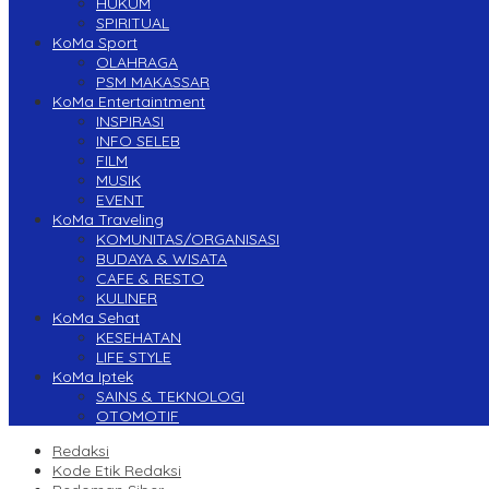
HUKUM
SPIRITUAL
KoMa Sport
OLAHRAGA
PSM MAKASSAR
KoMa Entertaintment
INSPIRASI
INFO SELEB
FILM
MUSIK
EVENT
KoMa Traveling
KOMUNITAS/ORGANISASI
BUDAYA & WISATA
CAFE & RESTO
KULINER
KoMa Sehat
KESEHATAN
LIFE STYLE
KoMa Iptek
SAINS & TEKNOLOGI
OTOMOTIF
Redaksi
Kode Etik Redaksi