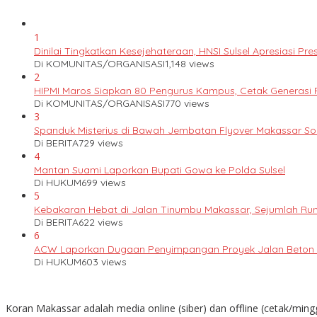
1
Dinilai Tingkatkan Kesejehateraan, HNSI Sulsel Apresiasi 
Di KOMUNITAS/ORGANISASI
1,148 views
2
HIPMI Maros Siapkan 80 Pengurus Kampus, Cetak Generas
Di KOMUNITAS/ORGANISASI
770 views
3
Spanduk Misterius di Bawah Jembatan Flyover Makassar S
Di BERITA
729 views
4
Mantan Suami Laporkan Bupati Gowa ke Polda Sulsel
Di HUKUM
699 views
5
Kebakaran Hebat di Jalan Tinumbu Makassar, Sejumlah Ruma
Di BERITA
622 views
6
ACW Laporkan Dugaan Penyimpangan Proyek Jalan Beton k
Di HUKUM
603 views
Koran Makassar adalah media online (siber) dan offline (cetak/ming