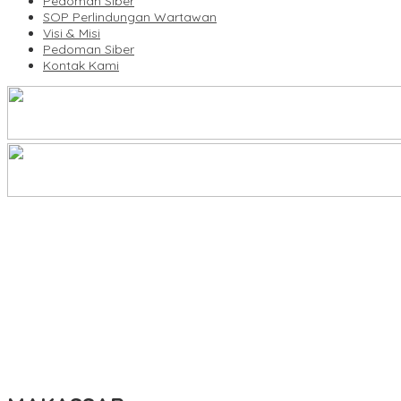
Pedoman Siber
SOP Perlindungan Wartawan
Visi & Misi
Pedoman Siber
Kontak Kami
Legalitas Tower di Karuwisi–Sinrijala Dipertanyakan Warga
KBLI Hotel Diperbarui, Pelaku Usaha di Sulsel Diminta Segera Sesua
UNIMEN Buka 8 Prodi Baru, Perkuat Akses Pendidikan Tinggi dan 
Bank Sulselbar Bantu Dump Truck Sampah, Enrekang Perkuat Lay
Lomba Rakyat Gelar “Pidato AHY Muda 2026”, Dorong Pelajar In