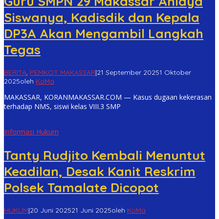
Guru SMPN 29 Makassar Aniaya
Siswanya, Kadisdik dan Kepala
DP3A Akan Mengambil Langkah
Tegas
BERITA
,
PEMKOT MAKASSAR
|
21 September 2025
1 Oktober
2025
oleh
KoMa
MAKASSAR, KORANMAKASSAR.COM — Kasus dugaan kekerasan
terhadap NMS, siswi kelas VIII.3 SMP
Informasi Hukum
Tanty Rudjito Kembali Menuntut
Keadilan, Desak Kanit Reskrim
Polsek Tamalate Dicopot
HUKUM
|
20 Juni 2025
21 Juni 2025
oleh
KoMa