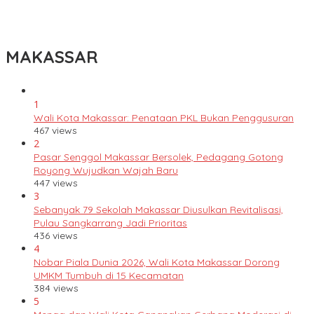
Lomba Rakyat Gelar “Pidato AHY Muda 2026”, Dorong Pelajar
Indonesia Berani Sampaikan Gagasan untuk Bangsa
MAKASSAR
1
Wali Kota Makassar: Penataan PKL Bukan Penggusuran
467 views
2
Pasar Senggol Makassar Bersolek, Pedagang Gotong
Royong Wujudkan Wajah Baru
447 views
3
Sebanyak 79 Sekolah Makassar Diusulkan Revitalisasi,
Pulau Sangkarrang Jadi Prioritas
436 views
4
Nobar Piala Dunia 2026, Wali Kota Makassar Dorong
UMKM Tumbuh di 15 Kecamatan
384 views
5