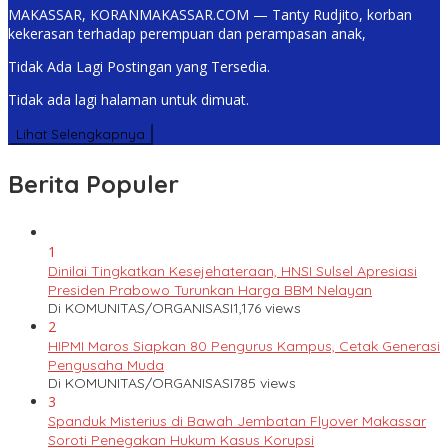
MAKASSAR, KORANMAKASSAR.COM — Tanty Rudjito, korban
kekerasan terhadap perempuan dan perampasan anak,
Tidak Ada Lagi Postingan yang Tersedia.
Tidak ada lagi halaman untuk dimuat.
Lihat Selengkapnya
Berita Populer
1
Dinilai Tingkatkan Kesejehateraan, HNSI Sulsel Apresiasi
Presiden Prabowo Turunkan Harga BBM Nelayan
Di KOMUNITAS/ORGANISASI
1,176 views
2
HIPMI Maros Siapkan 80 Pengurus Kampus, Cetak Generasi
Pengusaha Muda
Di KOMUNITAS/ORGANISASI
785 views
3
Spanduk Misterius di Bawah Jembatan Flyover Makassar
Soroti Penegakan Hukum Kasus Korupsi