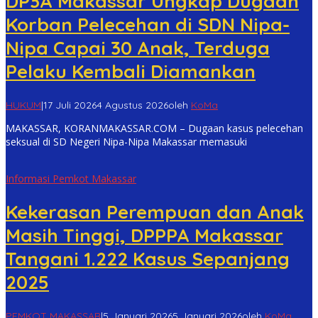
DP3A Makassar Ungkap Dugaan
Korban Pelecehan di SDN Nipa-
Nipa Capai 30 Anak, Terduga
Pelaku Kembali Diamankan
HUKUM
|
17 Juli 2026
4 Agustus 2026
oleh
KoMa
MAKASSAR, KORANMAKASSAR.COM – Dugaan kasus pelecehan
seksual di SD Negeri Nipa-Nipa Makassar memasuki
Informasi Pemkot Makassar
Kekerasan Perempuan dan Anak
Masih Tinggi, DPPPA Makassar
Tangani 1.222 Kasus Sepanjang
2025
PEMKOT MAKASSAR
|
5 Januari 2026
5 Januari 2026
oleh
KoMa