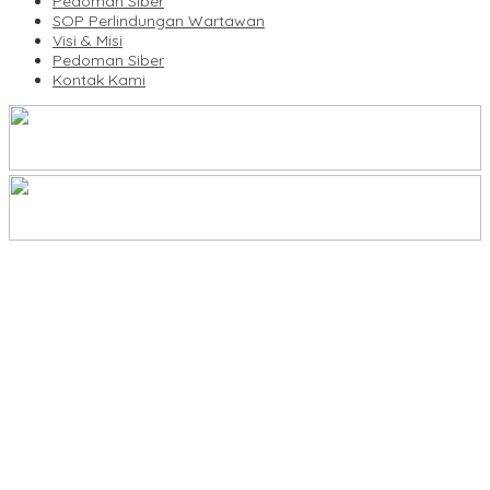
Pedoman Siber
SOP Perlindungan Wartawan
Visi & Misi
Pedoman Siber
Kontak Kami
Legalitas Tower di Karuwisi–Sinrijala Dipertanyakan Warga
KBLI Hotel Diperbarui, Pelaku Usaha di Sulsel Diminta Segera
Sesuaikan Izin
UNIMEN Buka 8 Prodi Baru, Perkuat Akses Pendidikan Tinggi dan
Daya Saing Lulusan
Bank Sulselbar Bantu Dump Truck Sampah, Enrekang Perkuat
Layanan Kebersihan