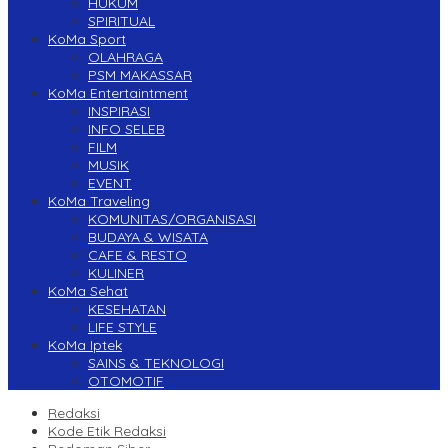
HUKUM
SPIRITUAL
KoMa Sport
OLAHRAGA
PSM MAKASSAR
KoMa Entertaintment
INSPIRASI
INFO SELEB
FILM
MUSIK
EVENT
KoMa Traveling
KOMUNITAS/ORGANISASI
BUDAYA & WISATA
CAFE & RESTO
KULINER
KoMa Sehat
KESEHATAN
LIFE STYLE
KoMa Iptek
SAINS & TEKNOLOGI
OTOMOTIF
Redaksi
Kode Etik Redaksi