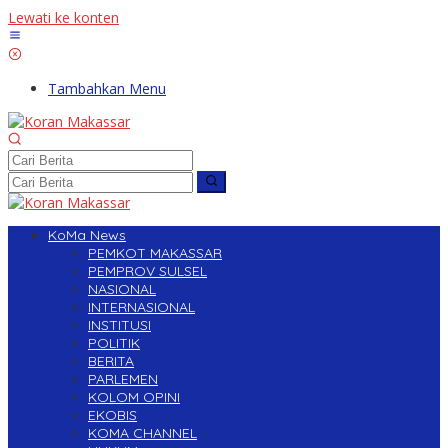
Lewati ke konten
Tambahkan Menu
KoMa News
PEMKOT MAKASSAR
PEMPROV SULSEL
NASIONAL
INTERNASIONAL
INSTITUSI
POLITIK
BERITA
PARLEMEN
KOLOM OPINI
EKOBIS
KOMA CHANNEL