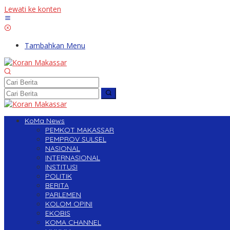
Lewati ke konten
Tambahkan Menu
KoMa News
PEMKOT MAKASSAR
PEMPROV SULSEL
NASIONAL
INTERNASIONAL
INSTITUSI
POLITIK
BERITA
PARLEMEN
KOLOM OPINI
EKOBIS
KOMA CHANNEL