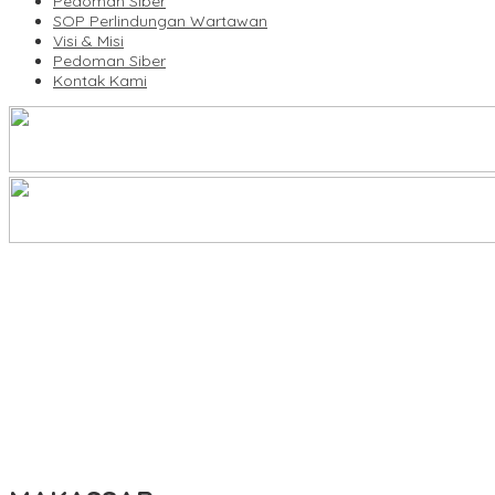
Pedoman Siber
SOP Perlindungan Wartawan
Visi & Misi
Pedoman Siber
Kontak Kami
KBLI Hotel Diperbarui, Pelaku Usaha di Sulsel Diminta Segera Sesua
UNIMEN Buka 8 Prodi Baru, Perkuat Akses Pendidikan Tinggi dan 
Lomba Rakyat Gelar “Pidato AHY Muda 2026”, Dorong Pelajar In
Plt Ketua Baru Demokrat Makassar Silaturahmi ke Forkopimda, Pe
Tingkatkan Kualitas Guru, Dikbud Enrekang Gandeng UMPAR Buka 