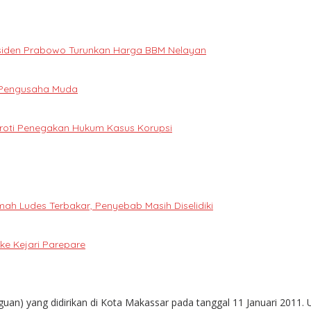
Presiden Prabowo Turunkan Harga BBM Nelayan
i Pengusaha Muda
oroti Penegakan Hukum Kasus Korupsi
h Ludes Terbakar, Penyebab Masih Diselidiki
e Kejari Parepare
guan) yang didirikan di Kota Makassar pada tanggal 11 Januari 2011. 