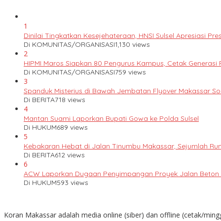
1
Dinilai Tingkatkan Kesejehateraan, HNSI Sulsel Apresiasi 
Di KOMUNITAS/ORGANISASI
1,130 views
2
HIPMI Maros Siapkan 80 Pengurus Kampus, Cetak Generas
Di KOMUNITAS/ORGANISASI
759 views
3
Spanduk Misterius di Bawah Jembatan Flyover Makassar S
Di BERITA
718 views
4
Mantan Suami Laporkan Bupati Gowa ke Polda Sulsel
Di HUKUM
689 views
5
Kebakaran Hebat di Jalan Tinumbu Makassar, Sejumlah Ruma
Di BERITA
612 views
6
ACW Laporkan Dugaan Penyimpangan Proyek Jalan Beton k
Di HUKUM
593 views
Koran Makassar adalah media online (siber) dan offline (cetak/ming