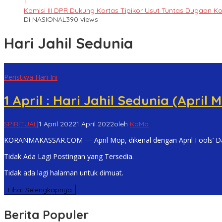
1
Komisi III DPR Dukung Kortas Tipikor Usut Tuntas Dugaan K
Di NASIONAL
390 views
Hari Jahil Sedunia
Peristiwa Hari Ini
1 April : Hari Jahil Sedunia (April 
SPIRITUAL
|
1 April 2022
1 April 2022
oleh
KoMa
KORANMAKASSAR.COM — April Mop, dikenal dengan April Fools’ Da
Tidak Ada Lagi Postingan yang Tersedia.
Tidak ada lagi halaman untuk dimuat.
Lihat Selengkapnya
Berita Populer