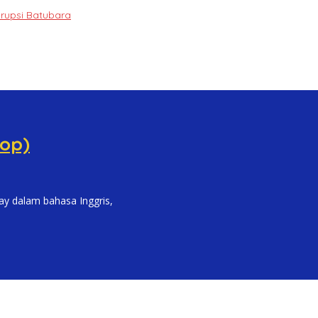
orupsi Batubara
Mop)
y dalam bahasa Inggris,