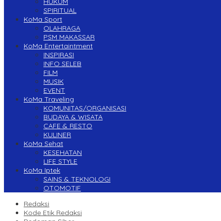
HUKUM
SPIRITUAL
KoMa Sport
OLAHRAGA
PSM MAKASSAR
KoMa Entertaintment
INSPIRASI
INFO SELEB
FILM
MUSIK
EVENT
KoMa Traveling
KOMUNITAS/ORGANISASI
BUDAYA & WISATA
CAFE & RESTO
KULINER
KoMa Sehat
KESEHATAN
LIFE STYLE
KoMa Iptek
SAINS & TEKNOLOGI
OTOMOTIF
Redaksi
Kode Etik Redaksi